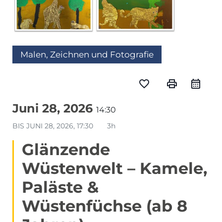
Malen, Zeichnen und Fotografie
favorite_border
print
Juni 28, 2026
14:30
BIS
JUNI 28, 2026, 17:30
3h
Glänzende
Wüstenwelt – Kamele,
Paläste &
Wüstenfüchse (ab 8