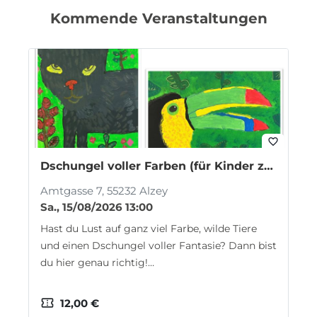
Kommende Veranstaltungen
favorite_border
Dschungel voller Farben (für Kinder zwischen 5 und 7 Jahren)
Amtgasse 7, 55232 Alzey
Sa., 15/08/2026 13:00
Hast du Lust auf ganz viel Farbe, wilde Tiere
und einen Dschungel voller Fantasie? Dann bist
du hier genau richtig!…
confirmation_number
12,00 €