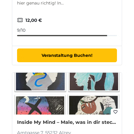
hier genau richtig! In…
confirmation_number
12,00 €
9/10
Veranstaltung Buchen!
favorite_border
Inside My Mind – Male, was in dir steckt (ab 10 Jahren)
Amtgasse 7, 55232 Alzey