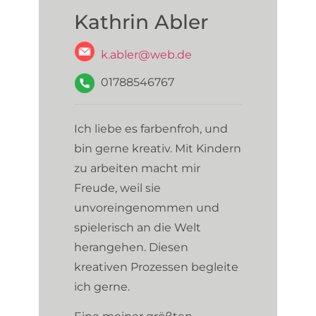
Kathrin Abler
k.abler@web.de
01788546767
Ich liebe es farbenfroh, und
bin gerne kreativ. Mit Kindern
zu arbeiten macht mir
Freude, weil sie
unvoreingenommen und
spielerisch an die Welt
herangehen. Diesen
kreativen Prozessen begleite
ich gerne.