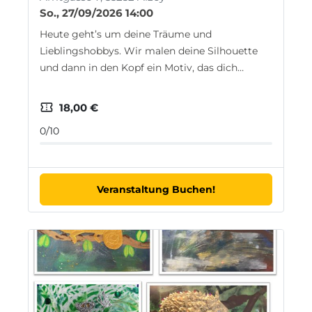
So., 27/09/2026 14:00
Heute geht’s um deine Träume und
Lieblingshobbys. Wir malen deine Silhouette
und dann in den Kopf ein Motiv, das dich…
confirmation_number
18,00 €
0/10
Veranstaltung Buchen!