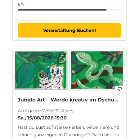
6/7
Veranstaltung Buchen!
favorite_border
Jungle Art – Werde kreativ im Dschungel (für Kinder ab 8 Jahren)
Amtgasse 7, 55232 Alzey
Sa., 15/08/2026 15:30
Hast du Lust auf starke Farben, wilde Tiere und
deinen ganz eigenen Dschungel? Dann bist du