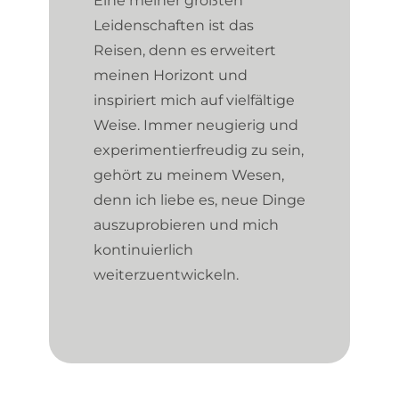
Eine meiner größten
Leidenschaften ist das
Reisen, denn es erweitert
meinen Horizont und
inspiriert mich auf vielfältige
Weise. Immer neugierig und
experimentierfreudig zu sein,
gehört zu meinem Wesen,
denn ich liebe es, neue Dinge
auszuprobieren und mich
kontinuierlich
weiterzuentwickeln.