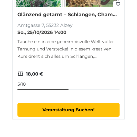
favorite_border
Glänzend getarnt – Schlangen, Chamäleons & Faultiere (ab 8 Jahren)
Amtgasse 7, 55232 Alzey
So., 25/10/2026 14:00
Tauche ein in eine geheimnisvolle Welt voller
Tarnung und Verstecke! In diesem kreativen
Kurs dreht sich alles um Schlangen,
Chamäleons…
confirmation_number
18,00 €
5/10
Veranstaltung Buchen!