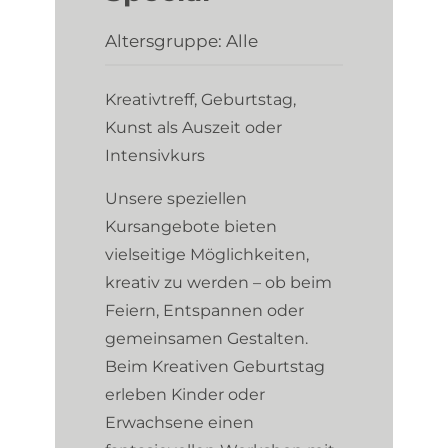
Altersgruppe: Alle
Kreativtreff, Geburtstag,
Kunst als Auszeit oder
Intensivkurs
Unsere speziellen
Kursangebote bieten
vielseitige Möglichkeiten,
kreativ zu werden – ob beim
Feiern, Entspannen oder
gemeinsamen Gestalten.
Beim Kreativen Geburtstag
erleben Kinder oder
Erwachsene einen