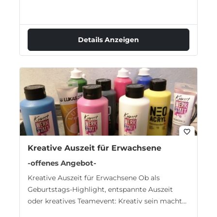
Details Anzeigen
favorite_border
Kreative Auszeit für Erwachsene
-offenes Angebot-
Kreative Auszeit für Erwachsene Ob als
Geburtstags-Highlight, entspannte Auszeit
oder kreatives Teamevent: Kreativ sein macht
Freude! Wir überlegen uns mit…