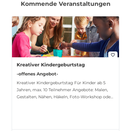
Kommende Veranstaltungen
favorite_border
Kreativer Kindergeburtstag
-offenes Angebot-
Kreativer Kindergeburtstag Für Kinder ab 5
Jahren, max. 10 Teilnehmer Angebote: Malen,
Gestalten, Nähen, Häkeln, Foto-Workshop oder
Foto-Rallye Dauer: 3…