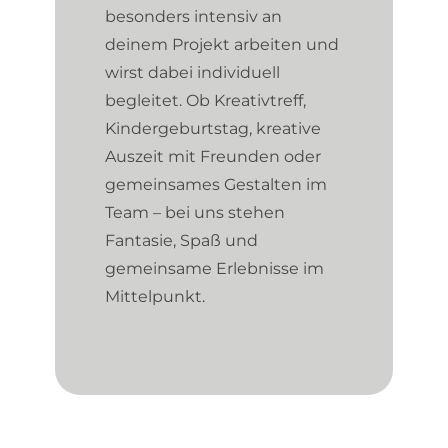
besonders intensiv an
deinem Projekt arbeiten und
wirst dabei individuell
begleitet. Ob Kreativtreff,
Kindergeburtstag, kreative
Auszeit mit Freunden oder
gemeinsames Gestalten im
Team – bei uns stehen
Fantasie, Spaß und
gemeinsame Erlebnisse im
Mittelpunkt.