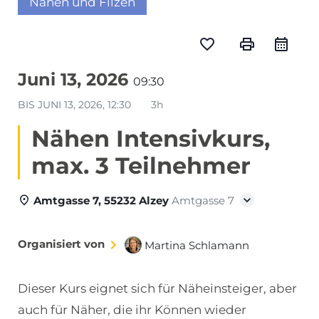
Nähen und Filzen
favorite_border
print
Juni 13, 2026
09:30
BIS
JUNI 13, 2026, 12:30
3h
Nähen Intensivkurs,
max. 3 Teilnehmer
Amtgasse 7, 55232 Alzey
Amtgasse 7
Organisiert von
Martina Schlamann
Dieser Kurs eignet sich für Näheinsteiger, aber
auch für Näher, die ihr Können wieder